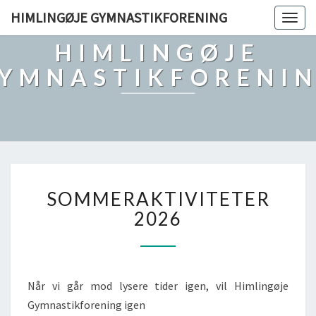
HIMLINGØJE GYMNASTIKFORENING
Togg
navig
HIMLINGØJE
YMNASTIKFORENI
SOMMERAKTIVITETER
SOMMERAKTIVITETER
2026
2026
Når vi går mod lysere tider igen, vil Himlingøje
Gymnastikforening igen